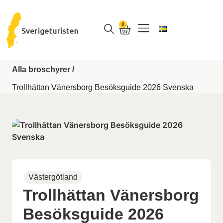
0
VAD SKA VI GÖRA
Alla broschyrer /
Trollhättan Vänersborg Besöksguide 2026 Svenska
Västergötland
Trollhättan Vänersborg
Besöksguide 2026