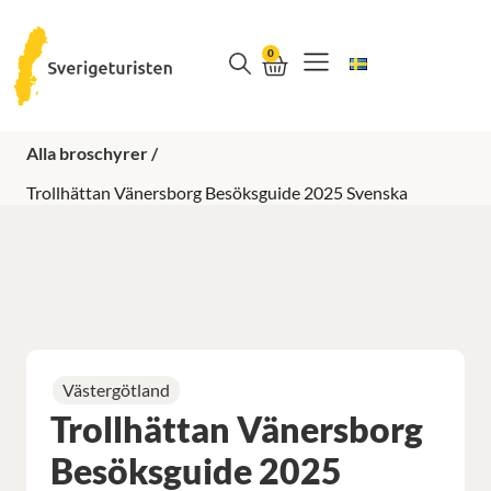
0
VAD SKA VI GÖRA
Alla broschyrer /
Trollhättan Vänersborg Besöksguide 2025 Svenska
Västergötland
Trollhättan Vänersborg
Besöksguide 2025