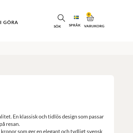
0
VI GÖRA
SPRÅK
VARUKORG
SÖK
itet. En klassisk och tidlös design som passar
 på resan.
 kronor som ger en elegant och tydligt svensk