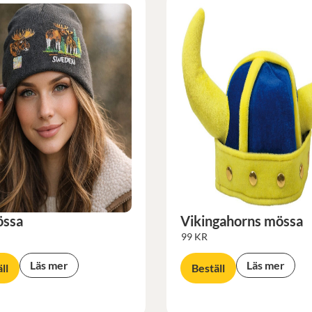
össa
Vikingahorns mössa
99
KR
Läs mer
Läs mer
ll
Beställ