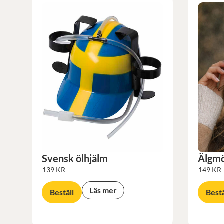
Svensk ölhjälm
Älgm
139
KR
149
KR
Läs mer
Beställ
Bestä