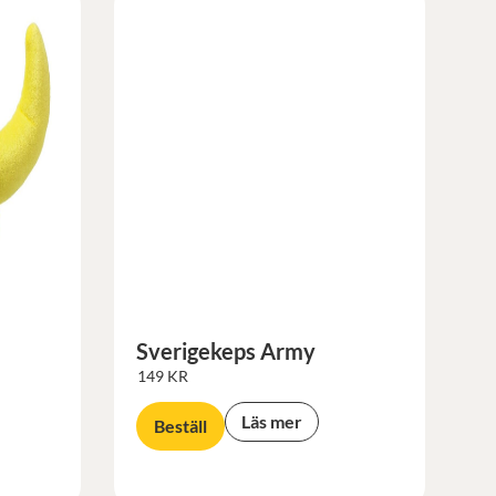
Sverigekeps Army
149
KR
Läs mer
Beställ