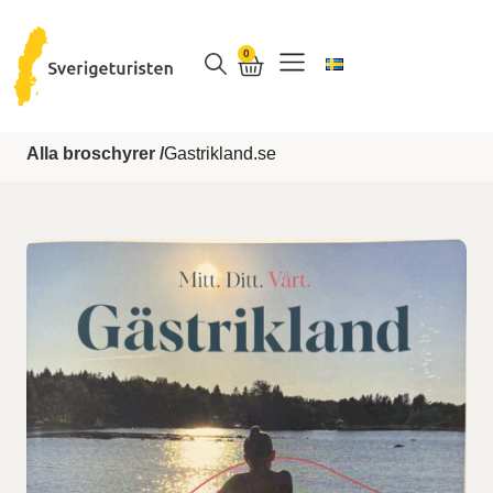
0
VAD SKA VI GÖRA
Alla broschyrer /
Gastrikland.se