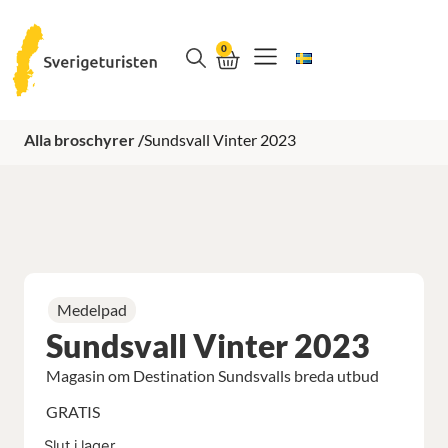
0
VAD SKA VI GÖRA
Alla broschyrer /
Sundsvall Vinter 2023
Medelpad
Sundsvall Vinter 2023
Magasin om Destination Sundsvalls breda utbud
GRATIS
Slut i lager