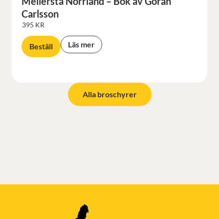
Mellersta Norrland – Bok av Göran
Carlsson
395
KR
Läs mer
Beställ
Alla broschyrer