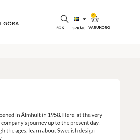
0
VI GÖRA
VARUKORG
SÖK
SPRÅK
pened in Älmhult in 1958. Here, at the very
e company’s journey up to the present day.
gh the ages, learn about Swedish design
y.