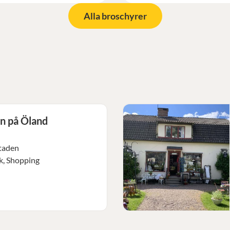
Alla broschyrer
n på Öland
staden
k, Shopping