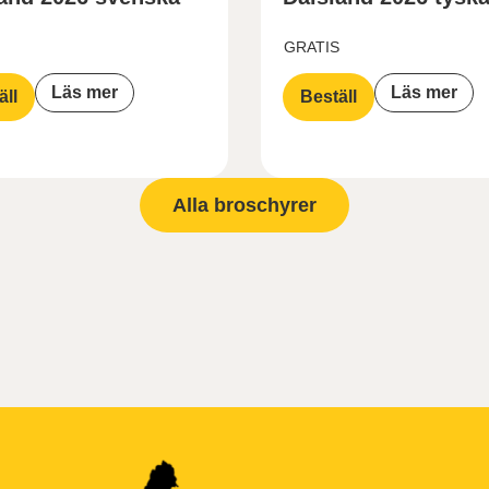
GRATIS
Läs mer
Läs mer
äll
Beställ
Alla broschyrer